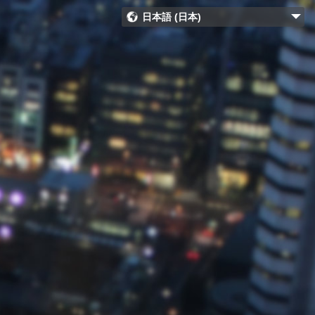
日本語 (日本)
Bahasa Indonesia (Indonesia)